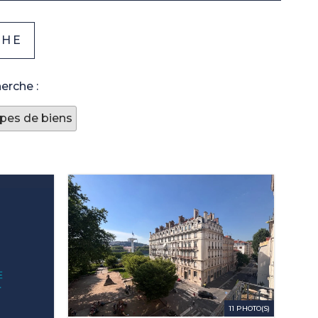
erche :
pes de biens
11 PHOTO(S)