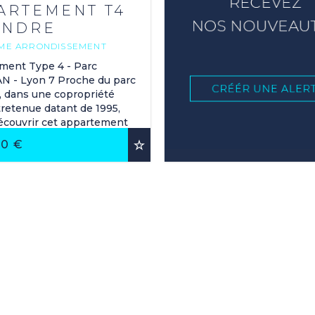
ARTEMENT T4
ENDRE
EME ARRONDISSEMENT
6 M
2
ment Type 4 - Parc
 - Lyon 7 Proche du parc
, dans une copropriété
retenue datant de 1995,
écouvrir cet appartement
m² loi Carrez, situé au 1er
ORIS
00 €