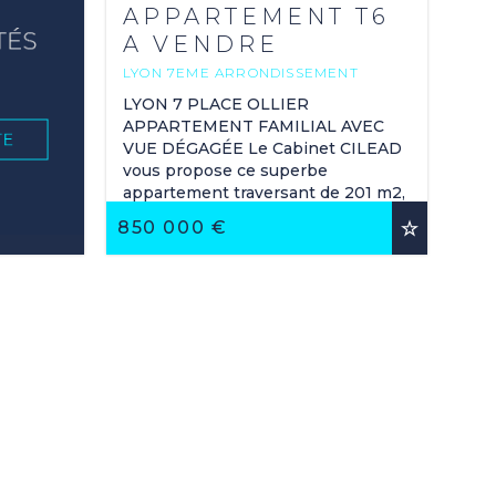
APPARTEMENT T6
A VENDRE
LYON 7EME ARRONDISSEMENT
201.14 M
2
LYON 7 PLACE OLLIER
APPARTEMENT FAMILIAL AVEC
VUE DÉGAGÉE Le Cabinet CILEAD
vous propose ce superbe
appartement traversant de 201 m2,
situé au troisième étage avec
850 000 €
ascenseur dans une belle ...