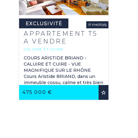
17 PHOTO(S)
APPARTEMENT T5
A VENDRE
CALUIRE ET CUIRE
108.98 M
2
COURS ARISTIDE BRIAND -
CALUIRE ET CUIRE - VUE
MAGNIFIQUE SUR LE RHÔNE
Cours Aristide BRIAND, dans un
immeuble cossu, calme et très bien
tenu, vous serez charmés par la vue
475 000 €
imprenable sur les ...