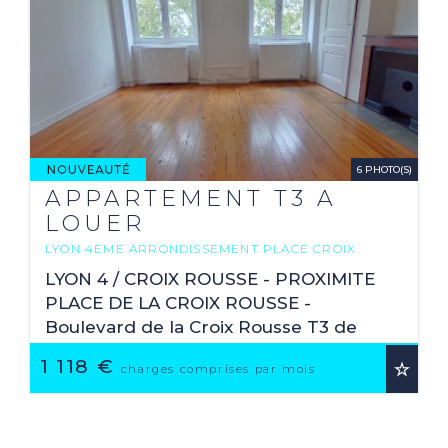
6 PHOTO(S)
APPARTEMENT T3 A
LOUER
LYON 4EME ARRONDISSEMENT PLACE CROIX
ROUSSE-AUSTERLITZ
LYON 4 / CROIX ROUSSE - PROXIMITE
2
68.57 M
PLACE DE LA CROIX ROUSSE -
Boulevard de la Croix Rousse T3 de
68,57 m² situé au 3ème étage avec
1 118 €
charges comprises par mois
ascenseur, dans un bel immeuble
ancien, type Canut. Il se compose ...