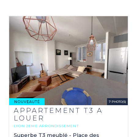
7 PHOTO(S)
APPARTEMENT T3 A
LOUER
LYON 2EME ARRONDISSEMENT
2
76.1 M
Superbe T3 meublé - Place des