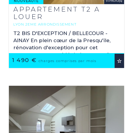
9 PHOTO(S)
APPARTEMENT T2 A
LOUER
LYON 2EME ARRONDISSEMENT
2
54.17 M
T2 BIS D'EXCEPTION / BELLECOUR -
AINAY En plein cœur de la Presqu'île,
rénovation d'exception pour cet
appartement meublé de haut standing
1 490 €
(mobilier Praho) situé au 2ème étage
charges comprises par mois
avec ascenseur. ...