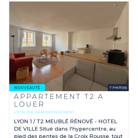
7 PHOTO(S)
APPARTEMENT T2 A
LOUER
LYON 1ER ARRONDISSEMENT
2
61.81 M
LYON 1 / T2 MEUBLÉ RÉNOVÉ - HOTEL
DE VILLE Situé dans l'hypercentre, au
pied des pentes de la Croix Rousse, tout