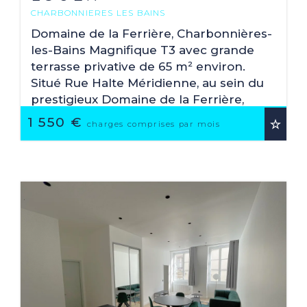
CHARBONNIERES LES BAINS
2
60.3 M
Domaine de la Ferrière, Charbonnières-
les-Bains Magnifique T3 avec grande
terrasse privative de 65 m² environ.
Situé Rue Halte Méridienne, au sein du
prestigieux Domaine de la Ferrière,
venez ...
1 550 €
charges comprises par mois