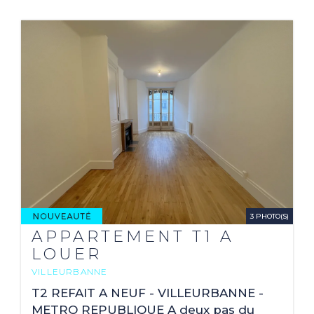
3 PHOTO(S)
APPARTEMENT T1 A
LOUER
VILLEURBANNE
2
45.67 M
T2 REFAIT A NEUF - VILLEURBANNE -
METRO REPUBLIQUE A deux pas du