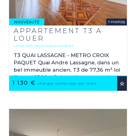
7 PHOTO(S)
APPARTEMENT T3 A
LOUER
LYON 1ER ARRONDISSEMENT
2
77.36 M
T3 QUAI LASSAGNE - METRO CROIX
PAQUET Quai André Lassagne, dans un
bel immeuble ancien, T3 de 77,36 m² loi
Carrez, 95,20 m² de surface au sol, situé
1 130 €
au 2ème étage avec ascenseur,
charges comprises par mois
composé d'un séjour ...