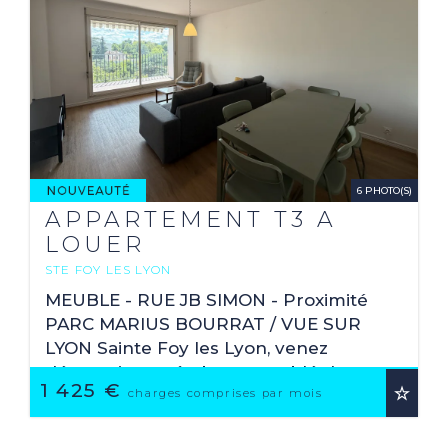
6 PHOTO(S)
APPARTEMENT T3 A
LOUER
STE FOY LES LYON
2
79.81 M
MEUBLE - RUE JB SIMON - Proximité
PARC MARIUS BOURRAT / VUE SUR
LYON Sainte Foy les Lyon, venez
découvrir ce très beau meublé de type
1 425 €
T3 de 79,81 m², situé au 6ème étage
charges comprises par mois
avec ascenseur offrant une ...