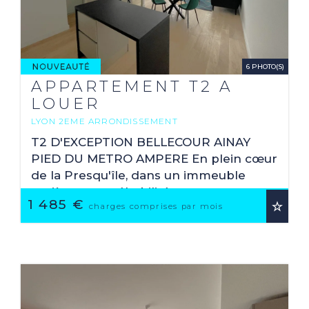
6 PHOTO(S)
APPARTEMENT T2 A
LOUER
LYON 2EME ARRONDISSEMENT
2
49.88 M
T2 D'EXCEPTION BELLECOUR AINAY
PIED DU METRO AMPERE En plein cœur
de la Presqu'île, dans un immeuble
entièrement réhabilité, vous serez
1 485 €
charmé par la rénovation d'exception
charges comprises par mois
de cet appartement. ...