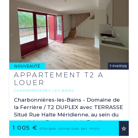
7 PHOTO(S)
APPARTEMENT T2 A
LOUER
CHARBONNIERES LES BAINS
2
44.54 M
Charbonnières-les-Bains - Domaine de
la Ferrière / T2 DUPLEX avec TERRASSE
Situé Rue Halte Méridienne, au sein du
prestigieux Domaine de la Ferrière
1 005 €
entièrement réhabilité, venez découvrir
charges comprises par mois
ce très ...