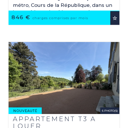
métro, Cours de la République, dans un
immeuble ancien bien tenu, récemment
846 €
rénové, T2 de 45,67 m² Carrez, situé au
charges comprises par mois
2ème étage, ...
6 PHOTO(S)
APPARTEMENT T3 A
LOUER