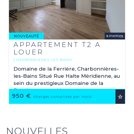
8 PHOTO(S)
APPARTEMENT T2 A
LOUER
CHARBONNIERES LES BAINS
2
39.57 M
Domaine de la Ferrière, Charbonnières-
les-Bains Situé Rue Halte Méridienne, au
sein du prestigieux Domaine de la
Ferrière, venez découvrir cet
950 €
appartement neuf, de Type 2 de 39,57
charges comprises par mois
m² pour 40,87 m² ...
NOUVELLES