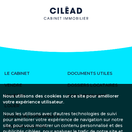
LE CABINET
DOCUMENTS UTILES
VENDRE
DOSSIERS LOCATAIRES
ACHETER
NOS HONORAIRES
Nous utilisons des cookies sur ce site pour améliorer
votre expérience utilisateur.
LOUER
Nous les utilisons avec d'autres technologies de suivi
SYNDIC DE COPROPRIÉTÉ
pour améliorer votre expérience de navigation sur notre
site, pour vous montrer un contenu personnalisé et des
GESTION LOCATIVE
publicités ciblées, pour analyser le trafic de notre site et