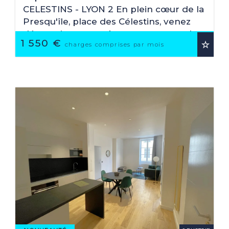
CELESTINS - LYON 2 En plein cœur de la
Presqu'île, place des Célestins, venez
découvrir ce superbe appartement de
1 550 €
type T3 de 76,10 m², entièrement
charges comprises par mois
rénové et meublé avec ...