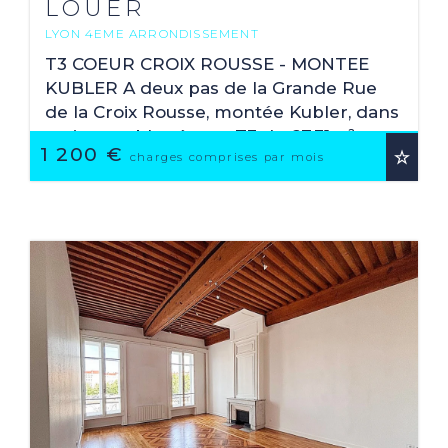
LOUER
LYON 4EME ARRONDISSEMENT
2
67.31 M
T3 COEUR CROIX ROUSSE - MONTEE
KUBLER A deux pas de la Grande Rue
de la Croix Rousse, montée Kubler, dans
un immeuble récent, T3 de 67,31m²
1 200 €
Carrez, situé au 2ème étage avec
charges comprises par mois
ascenseur, composé d'un ...