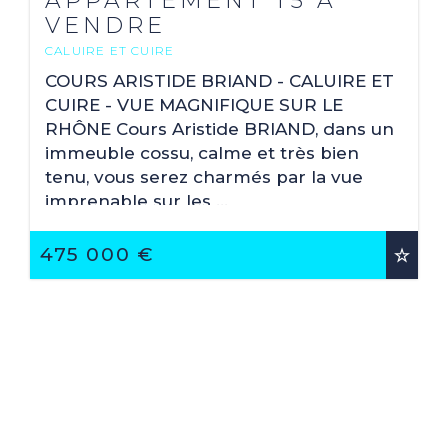
APPARTEMENT T5 A
VENDRE
CALUIRE ET CUIRE
2
108.98 M
COURS ARISTIDE BRIAND - CALUIRE ET
CUIRE - VUE MAGNIFIQUE SUR LE
RHÔNE Cours Aristide BRIAND, dans un
immeuble cossu, calme et très bien
tenu, vous serez charmés par la vue
imprenable sur les ...
475 000 €