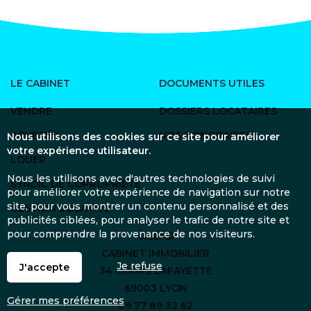
LE CABINET
DOCUMENTS UTILES
VENDRE
DOSSIERS LOCATAIRES
ACHETER
NOS HONORAIRES
Nous utilisons des cookies sur ce site pour améliorer
votre expérience utilisateur.
LOUER
Nous les utilisons avec d'autres technologies de suivi
SYNDIC DE COPROPRIÉTÉ
pour améliorer votre expérience de navigation sur notre
site, pour vous montrer un contenu personnalisé et des
GESTION LOCATIVE
publicités ciblées, pour analyser le trafic de notre site et
pour comprendre la provenance de nos visiteurs.
CILÉAD
CABINET IMMOBILIER
Je refuse
J'accepte
34 COURS LAFAYETTE
69003 LYON
Gérer mes préférences
09 77 89 32 62