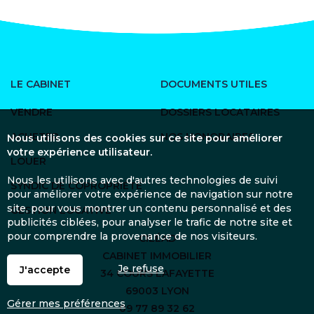
LE CABINET
DOCUMENTS UTILES
VENDRE
DOSSIERS LOCATAIRES
ACHETER
NOS HONORAIRES
Nous utilisons des cookies sur ce site pour améliorer
votre expérience utilisateur.
LOUER
Nous les utilisons avec d'autres technologies de suivi
SYNDIC DE COPROPRIÉTÉ
pour améliorer votre expérience de navigation sur notre
site, pour vous montrer un contenu personnalisé et des
GESTION LOCATIVE
publicités ciblées, pour analyser le trafic de notre site et
pour comprendre la provenance de nos visiteurs.
CILÉAD
CABINET IMMOBILIER
Je refuse
J'accepte
34 COURS LAFAYETTE
69003 LYON
Gérer mes préférences
09 77 89 32 62