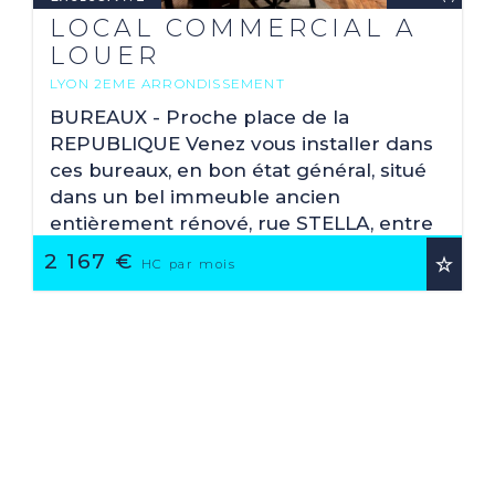
LOCAL COMMERCIAL A
LOUER
LYON 2EME ARRONDISSEMENT
2
92.45 M
BUREAUX - Proche place de la
REPUBLIQUE Venez vous installer dans
ces bureaux, en bon état général, situé
dans un bel immeuble ancien
entièrement rénové, rue STELLA, entre
le métro CORDELIER et ...
2 167 €
HC par mois