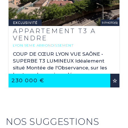
9 PHOTO(S)
APPARTEMENT T3 A
VENDRE
LYON 9EME ARRONDISSEMENT
2
59.06 M
COUP DE CŒUR LYON VUE SAÔNE •
SUPERBE T3 LUMINEUX Idéalement
situé Montée de l'Observance, sur les
hauteurs lyonnaises, découvrez ce
230 000 €
charmant appartement T3 offrant une
magnifique vue dégagée sur ...
NOS SUGGESTIONS