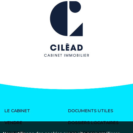
LE CABINET
DOCUMENTS UTILES
VENDRE
DOSSIERS LOCATAIRES
ACHETER
NOS HONORAIRES