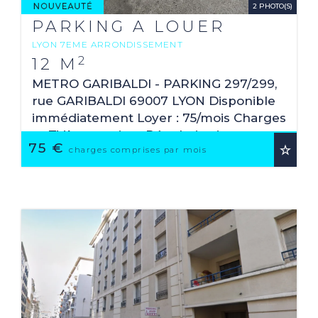
2 PHOTO(S)
PARKING A LOUER
LYON 7EME ARRONDISSEMENT
2
12 M
METRO GARIBALDI - PARKING 297/299,
rue GARIBALDI 69007 LYON Disponible
immédiatement Loyer : 75/mois Charges
et TVA comprises Régularisation
75 €
annuelle Dépôt de garantie : 150€ Frais
charges comprises par mois
de location à ...