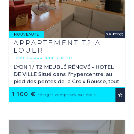
7 PHOTO(S)
APPARTEMENT T2 A
LOUER
LYON 1ER ARRONDISSEMENT
2
61.81 M
LYON 1 / T2 MEUBLÉ RÉNOVÉ - HOTEL
DE VILLE Situé dans l'hypercentre, au
pied des pentes de la Croix Rousse, tout
juste rénové et très bien isolé, cet
1 100 €
appartement 2 pièces meublé de 61.81
charges comprises par mois
m² en ...