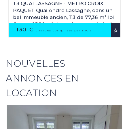
2
77.36 M
T3 QUAI LASSAGNE - METRO CROIX
PAQUET Quai André Lassagne, dans un
bel immeuble ancien, T3 de 77,36 m² loi
Carrez, 95,20 m² de surface au sol, situé
1 130 €
au 2ème étage avec ascenseur,
charges comprises par mois
composé d'un séjour ...
NOUVELLES
ANNONCES EN
LOCATION