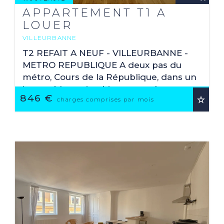
APPARTEMENT T1 A
LOUER
VILLEURBANNE
2
45.67 M
T2 REFAIT A NEUF - VILLEURBANNE -
METRO REPUBLIQUE A deux pas du
métro, Cours de la République, dans un
immeuble ancien bien tenu, récemment
846 €
rénové, T2 de 45,67 m² Carrez, situé au
charges comprises par mois
2ème étage, ...