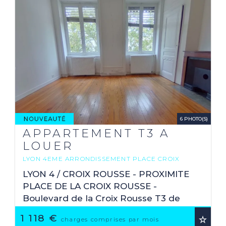
6 PHOTO(S)
APPARTEMENT T3 A
LOUER
LYON 4EME ARRONDISSEMENT PLACE CROIX
ROUSSE-AUSTERLITZ
LYON 4 / CROIX ROUSSE - PROXIMITE
2
68.57 M
PLACE DE LA CROIX ROUSSE -
Boulevard de la Croix Rousse T3 de
68,57 m² situé au 3ème étage avec
1 118 €
charges comprises par mois
ascenseur, dans un bel immeuble