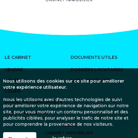
LE CABINET
DOCUMENTS UTILES
VENDRE
DOSSIERS LOCATAIRES
ACHETER
NOS HONORAIRES
Nous utilisons des cookies sur ce site pour améliorer
votre expérience utilisateur.
LOUER
Nous les utilisons avec d'autres technologies de suivi
SYNDIC DE COPROPRIÉTÉ
pour améliorer votre expérience de navigation sur notre
site, pour vous montrer un contenu personnalisé et des
GESTION LOCATIVE
publicités ciblées, pour analyser le trafic de notre site et
pour comprendre la provenance de nos visiteurs.
CILÉAD
CABINET IMMOBILIER