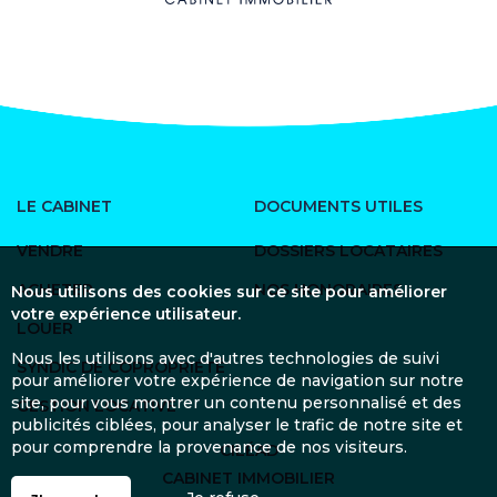
LE CABINET
DOCUMENTS UTILES
VENDRE
DOSSIERS LOCATAIRES
ACHETER
NOS HONORAIRES
Nous utilisons des cookies sur ce site pour améliorer
votre expérience utilisateur.
LOUER
Nous les utilisons avec d'autres technologies de suivi
SYNDIC DE COPROPRIÉTÉ
pour améliorer votre expérience de navigation sur notre
site, pour vous montrer un contenu personnalisé et des
GESTION LOCATIVE
publicités ciblées, pour analyser le trafic de notre site et
pour comprendre la provenance de nos visiteurs.
CILÉAD
CABINET IMMOBILIER