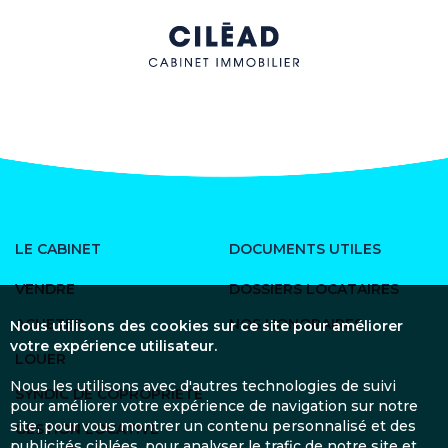
LE CABINET
DOCUMENTS UTILES
VENDRE
DOSSIERS LOCATAIRES
ACHETER
NOS HONORAIRES
Nous utilisons des cookies sur ce site pour améliorer
votre expérience utilisateur.
LOUER
Nous les utilisons avec d'autres technologies de suivi
SYNDIC DE COPROPRIÉTÉ
pour améliorer votre expérience de navigation sur notre
site, pour vous montrer un contenu personnalisé et des
GESTION LOCATIVE
publicités ciblées, pour analyser le trafic de notre site et