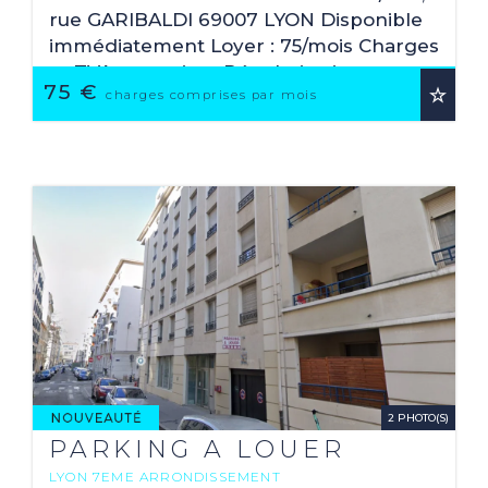
rue GARIBALDI 69007 LYON Disponible
immédiatement Loyer : 75/mois Charges
et TVA comprises Régularisation
75 €
annuelle Dépôt de garantie : 150€ Frais
charges comprises par mois
de location à ...
2 PHOTO(S)
PARKING A LOUER
LYON 7EME ARRONDISSEMENT