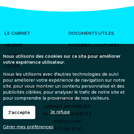
LE CABINET
DOCUMENTS UTILES
VENDRE
DOSSIERS LOCATAIRES
ACHETER
NOS HONORAIRES
Nous utilisons des cookies sur ce site pour améliorer
votre expérience utilisateur.
LOUER
Nous les utilisons avec d'autres technologies de suivi
SYNDIC DE COPROPRIÉTÉ
pour améliorer votre expérience de navigation sur notre
site, pour vous montrer un contenu personnalisé et des
GESTION LOCATIVE
publicités ciblées, pour analyser le trafic de notre site et
pour comprendre la provenance de nos visiteurs.
CILÉAD
CABINET IMMOBILIER
Je refuse
J'accepte
34 COURS LAFAYETTE
69003 LYON
Gérer mes préférences
09 77 89 32 62