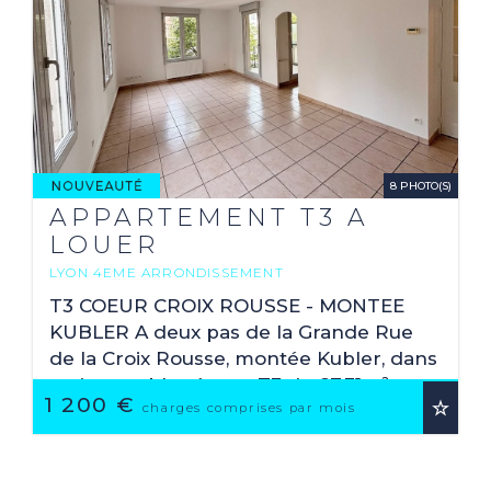
8 PHOTO(S)
APPARTEMENT T3 A
LOUER
LYON 4EME ARRONDISSEMENT
2
67.31 M
T3 COEUR CROIX ROUSSE - MONTEE
KUBLER A deux pas de la Grande Rue
de la Croix Rousse, montée Kubler, dans
un immeuble récent, T3 de 67,31m²
1 200 €
Carrez, situé au 2ème étage avec
charges comprises par mois
ascenseur, composé d'un ...