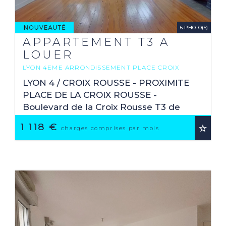
6 PHOTO(S)
APPARTEMENT T3 A
LOUER
LYON 4EME ARRONDISSEMENT PLACE CROIX
ROUSSE-AUSTERLITZ
LYON 4 / CROIX ROUSSE - PROXIMITE
2
68.57 M
PLACE DE LA CROIX ROUSSE -
Boulevard de la Croix Rousse T3 de
68,57 m² situé au 3ème étage avec
1 118 €
charges comprises par mois
ascenseur, dans un bel immeuble
ancien, type Canut. Il se compose ...