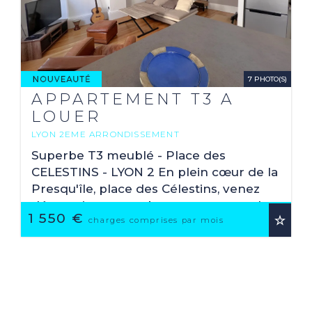
7 PHOTO(S)
APPARTEMENT T3 A
LOUER
LYON 2EME ARRONDISSEMENT
2
76.1 M
Superbe T3 meublé - Place des
CELESTINS - LYON 2 En plein cœur de la
Presqu'île, place des Célestins, venez
découvrir ce superbe appartement de
1 550 €
type T3 de 76,10 m², entièrement
charges comprises par mois
rénové et meublé avec ...