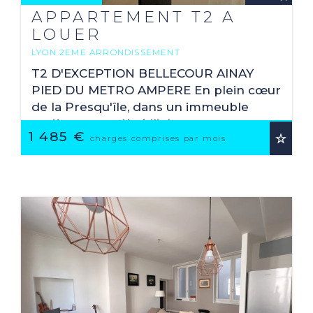
APPARTEMENT T2 A
LOUER
LYON 2EME ARRONDISSEMENT
2
49.88 M
T2 D'EXCEPTION BELLECOUR AINAY
PIED DU METRO AMPERE En plein cœur
de la Presqu'île, dans un immeuble
entièrement réhabilité, vous serez
1 485 €
charmé par la rénovation d'exception
charges comprises par mois
de cet appartement. ...