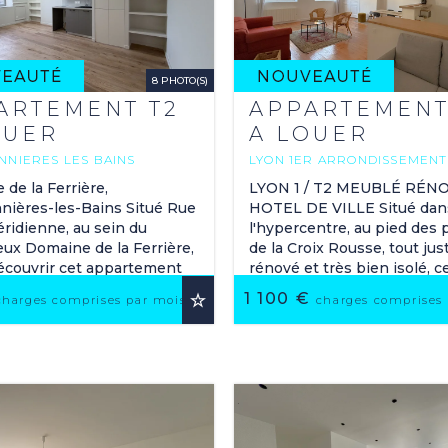
8 PHOTO(S)
ARTEMENT T2
APPARTEMENT
OUER
A LOUER
NIERES LES BAINS
LYON 1ER ARRONDISSEMENT
7 M
61.81 M
2
2
de la Ferrière,
LYON 1 / T2 MEUBLÉ RÉNO
nières-les-Bains Situé Rue
HOTEL DE VILLE Situé dan
ridienne, au sein du
l'hypercentre, au pied des
eux Domaine de la Ferrière,
de la Croix Rousse, tout jus
écouvrir cet appartement
rénové et très bien isolé, c
 Type 2 de 39,57 m² pour
appartement 2 pièces meu
1 100 €
ORIS
charges comprises par mois
charges comprises
...
61.81 m² en ...