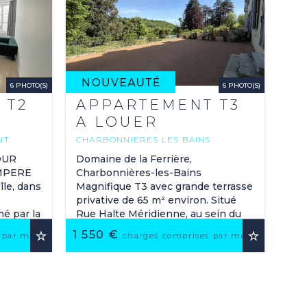
6 PHOTO(S)
6 PHOTO(S)
 T2
APPARTEMENT T3
A LOUER
NT
CHARBONNIERES LES BAINS
60.3 M
2
OUR
Domaine de la Ferrière,
MPERE
Charbonnières-les-Bains
île, dans
Magnifique T3 avec grande terrasse
privative de 65 m² environ. Situé
mé par la
Rue Halte Méridienne, au sein du
cet
prestigieux Domaine de la Ferrière,
1 550 €
 par mois
charges comprises par mois
venez ...