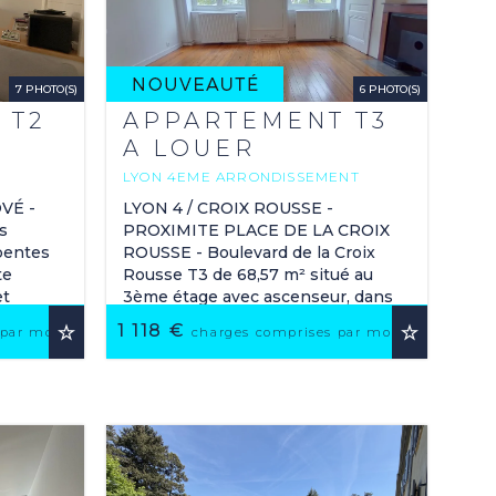
7 PHOTO(S)
6 PHOTO(S)
 T2
APPARTEMENT T3
A LOUER
LYON 4EME ARRONDISSEMENT
PLACE CROIX ROUSSE-AUSTERLITZ
VÉ -
LYON 4 / CROIX ROUSSE -
68.57 M
s
PROXIMITE PLACE DE LA CROIX
2
 pentes
ROUSSE - Boulevard de la Croix
te
Rousse T3 de 68,57 m² situé au
et
3ème étage avec ascenseur, dans
blé de
un bel immeuble ancien, type
1 118 €
 par mois
charges comprises par mois
Canut. Il se compose ...