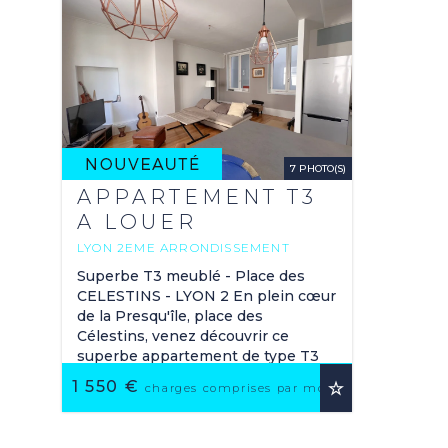
7 PHOTO(S)
APPARTEMENT T3
A LOUER
LYON 2EME ARRONDISSEMENT
76.1 M
2
Superbe T3 meublé - Place des
CELESTINS - LYON 2 En plein cœur
de la Presqu'île, place des
Célestins, venez découvrir ce
superbe appartement de type T3
de 76,10 m², entièrement rénové et
1 550 €
charges comprises par mois
meublé avec ...