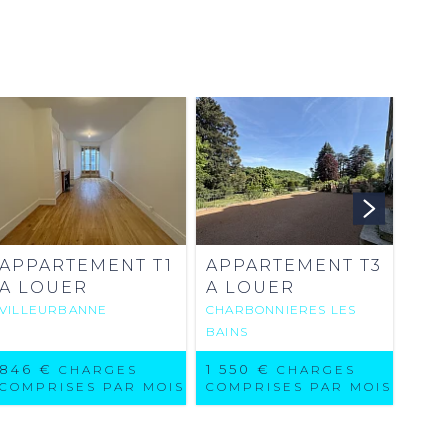
APPARTEMENT T1
APPARTEMENT T3
AP
A LOUER
A LOUER
A 
VILLEURBANNE
CHARBONNIERES LES
LYO
BAINS
ARR
846 €
1 550 €
1 4
CHARGES
CHARGES
COMPRISES PAR MOIS
COMPRISES PAR MOIS
COM