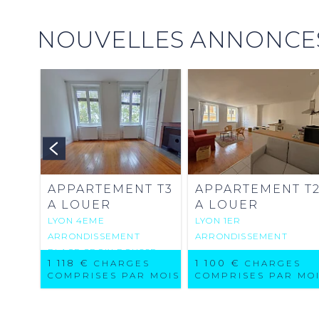
NOUVELLES ANNONCES
 MOIS
APPARTEMENT T3
APPARTEMENT T
A LOUER
A LOUER
LYON 4EME
LYON 1ER
ARRONDISSEMENT
ARRONDISSEMENT
PLACE CROIX ROUSSE-
1 118 €
1 100 €
CHARGES
CHARGES
AUSTERLITZ
COMPRISES PAR MOIS
COMPRISES PAR MO