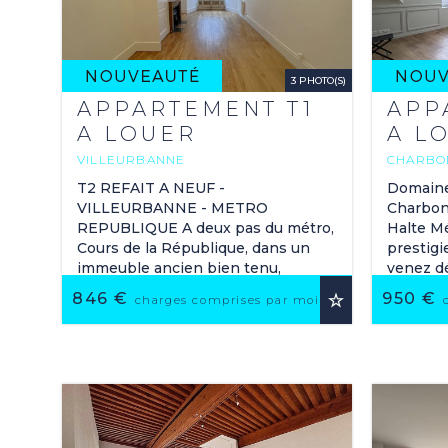
3 PHOTO(S)
APPARTEMENT T1
APP
A LOUER
A L
VILLEURBANNE
CHARBON
45.67 M
39.5
2
T2 REFAIT A NEUF -
Domaine 
VILLEURBANNE - METRO
Charbon
REPUBLIQUE A deux pas du métro,
Halte Mé
Cours de la République, dans un
prestigi
immeuble ancien bien tenu,
venez d
récemment rénové, T2 de 45,67 m²
neuf, de
846 €
950 €
UTER AUX FAVORIS
AJOUTER AUX FAV
charges comprises par mois
Carrez, situé au 2ème étage, ...
40,87 m² 