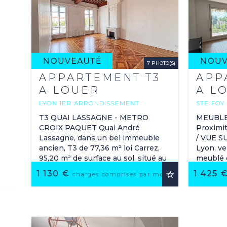
7 PHOTO(S)
APPARTEMENT T3
APP
A LOUER
A L
LYON 1ER ARRONDISSEMENT
STE FOY
77.36 M
79.8
2
T3 QUAI LASSAGNE - METRO
MEUBLE 
CROIX PAQUET Quai André
Proxim
Lassagne, dans un bel immeuble
/ VUE S
ancien, T3 de 77,36 m² loi Carrez,
Lyon, ve
95,20 m² de surface au sol, situé au
meublé d
2ème étage avec ascenseur,
situé a
1 130 €
1 425 
UTER AUX FAVORIS
AJOUTER AUX FAV
charges comprises par mois
composé d'un séjour ...
ascenseu