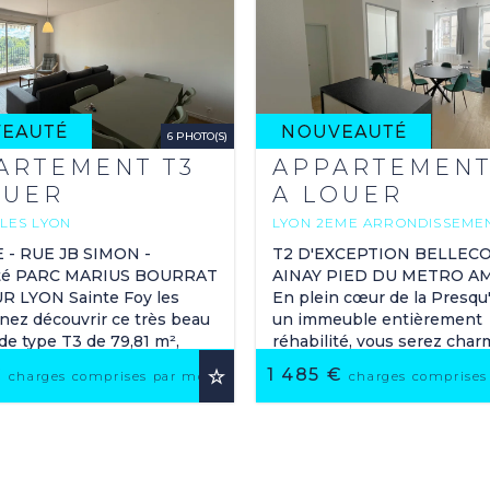
6 PHOTO(S)
ARTEMENT T3
APPARTEMENT
OUER
A LOUER
 LES LYON
LYON 2EME ARRONDISSEME
1 M
49.88 M
2
2
- RUE JB SIMON -
T2 D'EXCEPTION BELLEC
ité PARC MARIUS BOURRAT
AINAY PIED DU METRO A
UR LYON Sainte Foy les
En plein cœur de la Presqu'
nez découvrir ce très beau
un immeuble entièrement
e type T3 de 79,81 m²,
réhabilité, vous serez char
u 6ème étage avec
rénovation d'exception de 
€
1 485 €
ORIS
charges comprises par mois
charges comprises
r offrant une ...
appartement. ...